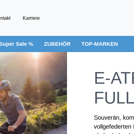
ntakt
Karriere
Super Sale %
ZUBEHÖR
TOP-MARKEN
E-AT
FUL
Souverän, komf
vollgefederten