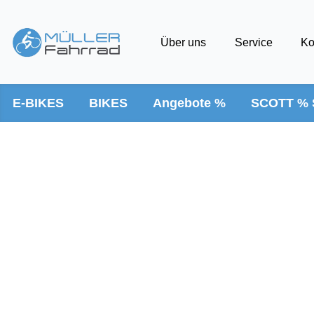
Über uns
Service
Ko
E-BIKES
BIKES
Angebote %
SCOTT % 