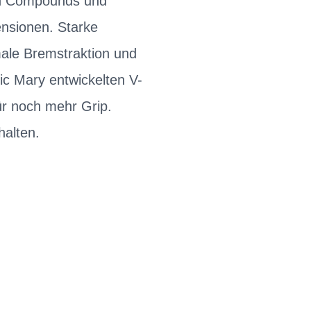
sten Compounds und
nsionen. Starke
male Bremstraktion und
ic Mary entwickelten V-
ür noch mehr Grip.
halten.