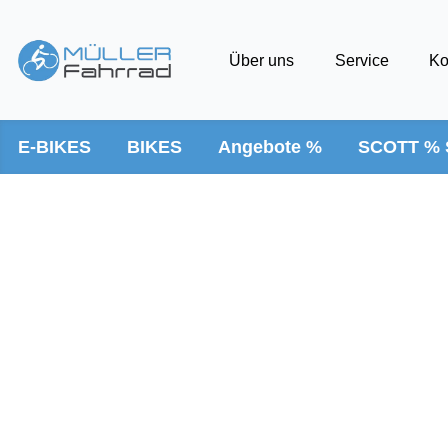
Über uns
Service
Ko
E-BIKES
BIKES
Angebote %
SCOTT % 